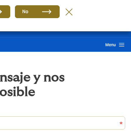
ES
No
ma interno de información
Howden One Network
Buscar
Menu
nsaje y nos
osible