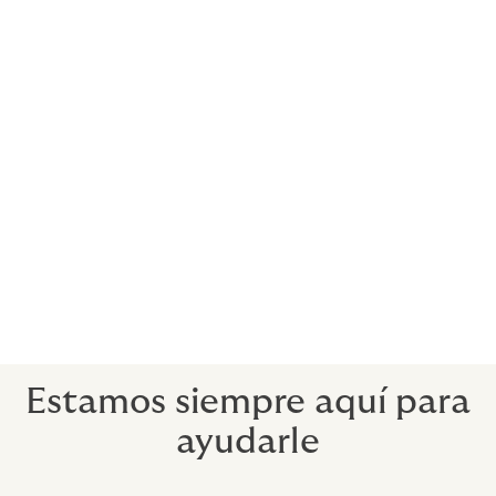
los parámetros de la póliza.
Plazos
17 días son suficientes desde el inicio de las
conversaciones hasta la elaboración de la póliza a
medida.
Los períodos de la póliza suelen coincidir o, en el caso
de una póliza del lado del comprador, suelen ampliar
los límites de tiempo establecidos en el acuerdo de
adquisición. La vigencia de la póliza suele ser de 18 a
36 meses para las garantías generales y de siete años
para las de título, capacidad e impuestos.
Estamos siempre aquí para
ayudarle