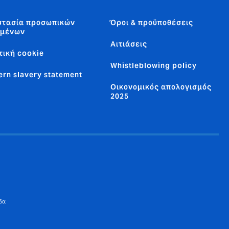
στασία προσωπικών
Όροι & προϋποθέσεις
ομένων
Αιτιάσεις
τική cookie
Whistleblowing policy
rn slavery statement
Οικονομικός απολογισμός
2025
δα