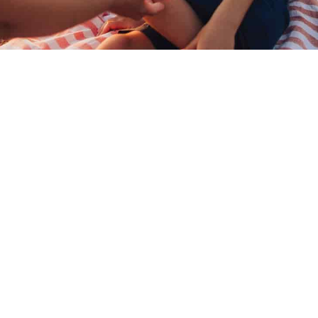
ι για την οικογένειά σας, μόνο το καλύτερ
 εδώ, για να σας προσφέρουμε κορυφαία
νταποκρίνεται στις ανάγκες σας και στον
λύψεις σε ένα ενιαίο χαρτοφυλάκιο, με κοινή