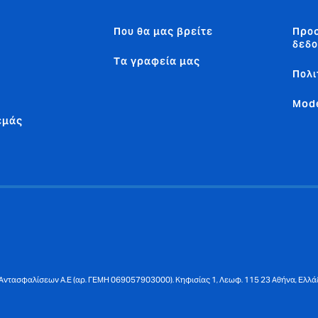
Που θα μας βρείτε
Προ
δεδ
α
Tα γραφεία μας
Πολι
Mode
εμάς
Αντασφαλίσεων Α.Ε (αρ. ΓΕΜΗ 069057903000). Κηφισίας 1, Λεωφ. 115 23 Αθήνα, Ελλά