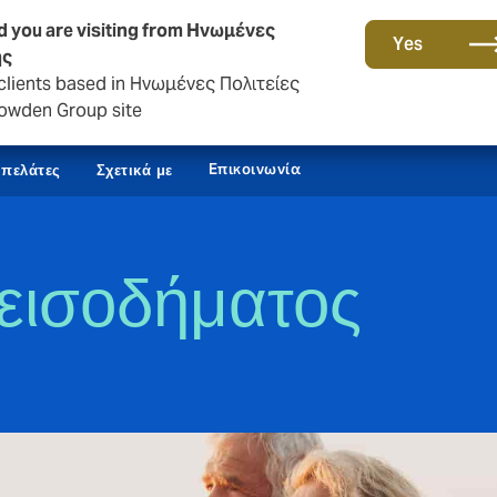
d you are visiting from Ηνωμένες
Yes
ής
clients based in Ηνωμένες Πολιτείες
owden Group site
Επικοινωνία
 πελάτες
Σχετικά με
 εισοδήματος