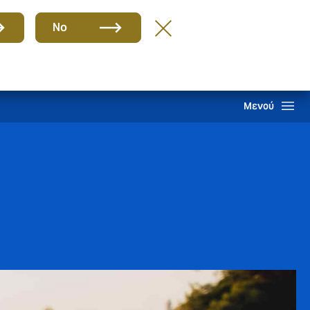
Ομάδα
EL
No
Απαιτήσεις
Howden One Network
Αναζήτηση
Μενού