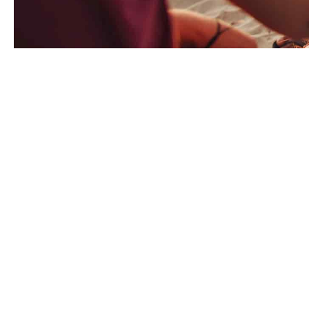
Γνωρίζουμε, πως όταν πρόκειτα
αρκετό. Γι’ αυτό και είμαστε
ασφαλιστική κάλυψη, που θα α
ζωής σας.
«Θα ενσωματώσουμε όλες τις κα