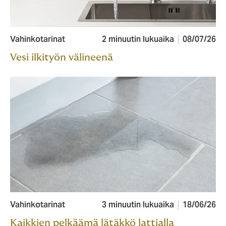
Vahinkotarinat
2 minuutin lukuaika
08/07/26
Vesi ilkityön välineenä
Vahinkotarinat
3 minuutin lukuaika
18/06/26
Kaikkien pelkäämä lätäkkö lattialla