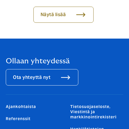
Näytä lisää
Ollaan yhteydessä
Ota yhteyttä nyt
Ajankohtaista
Tietosuojaseloste,
Viestintä ja
markkinointirekisteri
Referenssit
Henkilötietojen