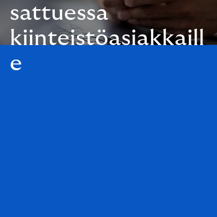
sattuessa
kiinteistöasiakkaill
e