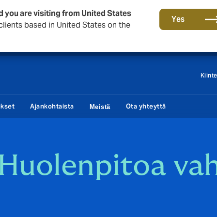
d you are visiting from United States
Tärkeää asiaa sinulle taloyhtiön hallituksen jäsen!
Yes
lients based in United States on the
Kiint
ukset
Ajankohtaista
Ota yhteyttä
Meistä
Huolenpitoa vah