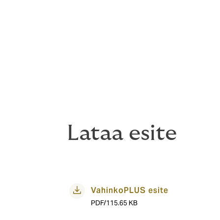
henkilövahingon sattuessa –
BLC Turva
, v
JVT- ja Pesutekniikka
, palovahingon ensiv
laitteesta ja vuosihuollosta –
Pelican Self 
Smartvatten
, alennusta palveluista –
Soko
liittyvissä ryhmävakuutuksissa vakuutukseno
Ryhmään voivat liittyä H
vakuutusmeklarina.
Howdenin asiakas?
>>> Lue, miksi sinunki
riskienhallinnassa.
Lataa esite
VahinkoPLUS esite
PDF/115.65 KB