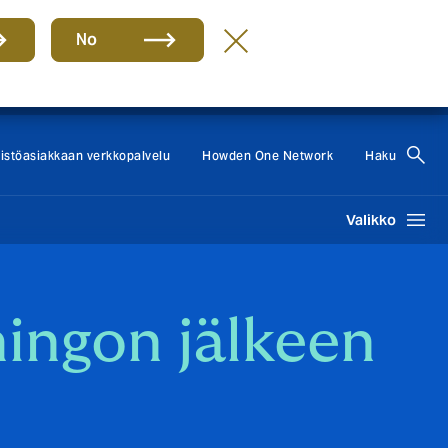
No
Howden Group
FI
eistöasiakkaan verkkopalvelu
Howden One Network
Haku
Valikko
ingon jälkeen