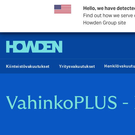
Hello, we have detecte
Find out how we serve c
Howden Group site
Howden Finland
Henkilövakuut
Kiinteistövakuutukset
Yritysvakuutukset
VahinkoPLUS - 