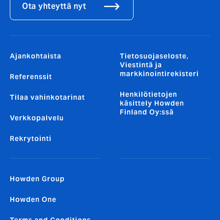
Ota yhteyttä nyt
Ajankohtaista
Tietosuojaseloste,
Viestintä ja
markkinointirekisteri
Referenssit
Henkilötietojen
Tilaa vahinkotarinat
käsittely Howden
Finland Oy:ssä
Verkkopalvelu
Rekrytointi
Howden Group
Howden One
Terms and Conditions