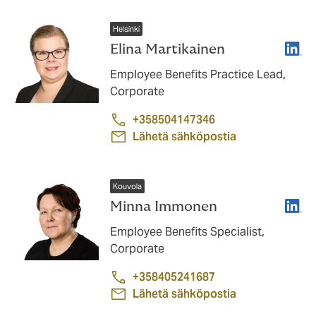
Helsinki
Linke
Elina Martikainen
Employee Benefits Practice Lead,
Corporate
+358504147346
Lähetä sähköpostia
Kouvola
Linke
Minna Immonen
Employee Benefits Specialist,
Corporate
+358405241687
Lähetä sähköpostia