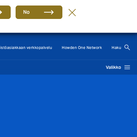
No
Howden Group
FI
eistöasiakkaan verkkopalvelu
Howden One Network
Haku
Valikko