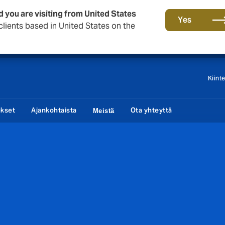
d you are visiting from United States
Tärkeää asiaa sinulle taloyhtiön hallituksen jäsen!
Yes
lients based in United States on the
Kiint
ukset
Ajankohtaista
Ota yhteyttä
Meistä