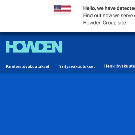
Hello, we have detecte
Find out how we serve c
Howden Group site
Howden Finland
Henkilövakuut
Kiinteistövakuutukset
Yritysvakuutukset