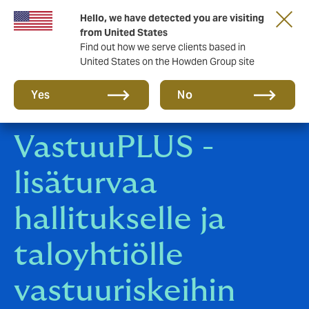
Tärkeää asiaa sinulle taloyhtiön hallituksen
Hello, we have detected you are visiting
jäsen!
from United States
Find out how we serve clients based in
United States on the Howden Group site
Yes
No
VastuuPLUS -
lisäturvaa
hallitukselle ja
taloyhtiölle
vastuuriskeihin