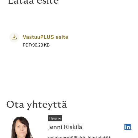
Lataa esite
VastuuPLUS esite
PDF/90.29 KB
Ota yhteyttä
Helsinki
Linke
Jenni Riskilä