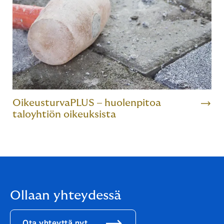
OikeusturvaPLUS – huolenpitoa
taloyhtiön oikeuksista
Ollaan yhteydessä
Ota yhteyttä nyt