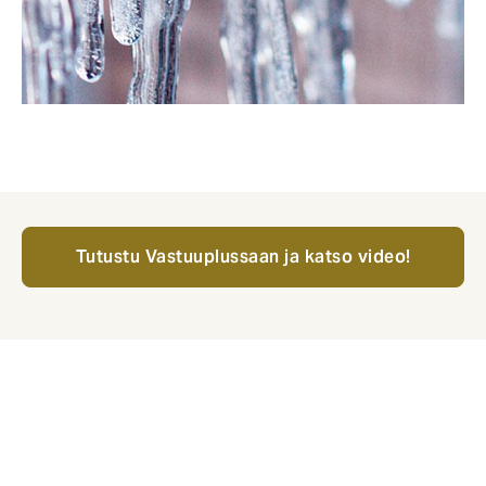
Tutustu Vastuuplussaan ja katso video!
Taloyhtiön katolta putosi lunta ja jäätä kadulla
kulkeneen henkilön päähän ja hänet kuljetettiin