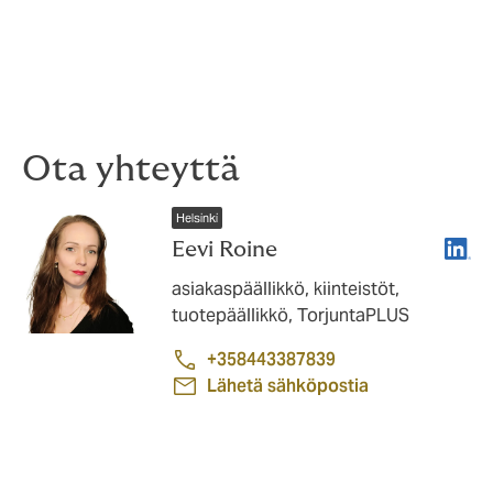
Ota yhteyttä
Helsinki
Linke
Eevi Roine
asiakaspäällikkö, kiinteistöt,
tuotepäällikkö, TorjuntaPLUS
+358443387839
Lähetä sähköpostia