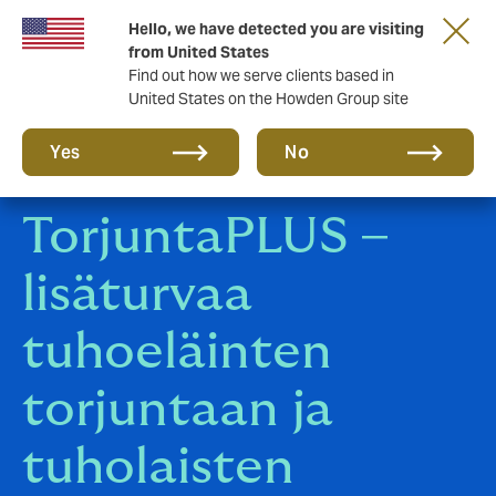
Tärkeää asiaa sinulle taloyhtiön hallituksen
Hello, we have detected you are visiting
jäsen!
from United States
Find out how we serve clients based in
United States on the Howden Group site
Yes
No
TorjuntaPLUS –
lisäturvaa
tuhoeläinten
torjuntaan ja
tuholaisten