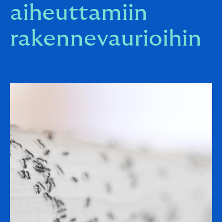
aiheuttamiin
rakennevaurioihin