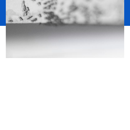
Kerrostalon asukas oli havainnut asunnossaan
lutikoita, jotka olivat päässeet leviämään huoneiston
ulkopuolelle rakenteita pitkin. Toisessa taloyhtiössä
asukas oli roskia viedessään nähnyt rotan vilahtavan