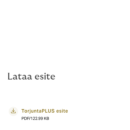
pakkaustarvikkeista –
Smartvatten
, alennusta
palveluista –
Sokos Hotels
, alennusta
majoituksesta.
Howden Finland toimii asiakasetuihin
liittyvissä ryhmävakuutuksissa vakuutuksenottajana.
Kiinteistövakuuttamisen ja vahinkojen palveluissa
Ryhmään voivat liittyä
toimimme vakuutusmeklarina.
Howdenin asiakkaana olevat taloyhtiöt. Eikö taloyhtiösi
ole vielä Howdenin asiakas?
>>> Lue, miksi sinunkin
kannattaa käyttää vakuutusmeklaria apuna
taloyhtiönne riskienhallinnassa
.
Lataa esite
TorjuntaPLUS esite
PDF/122.99 KB