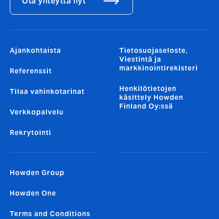
Ota yhteyttä nyt
Ajankohtaista
Tietosuojaseloste,
Viestintä ja
markkinointirekisteri
Referenssit
Henkilötietojen
Tilaa vahinkotarinat
käsittely Howden
Finland Oy:ssä
Verkkopalvelu
Rekrytointi
Howden Group
Howden One
Terms and Conditions