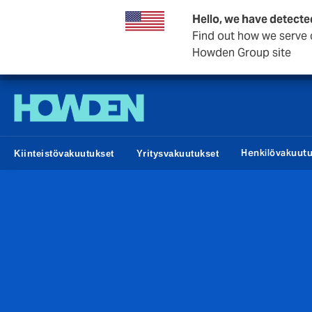
Hello, we have detecte
Find out how we serve c
Howden Group site
Howden Finland
Henkilövakuut
Kiinteistövakuutukset
Yritysvakuutukset