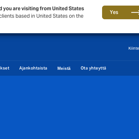
d you are visiting from United States
Tärkeää asiaa sinulle taloyhtiön hallituksen jäsen!
Yes
lients based in United States on the
Kiint
ukset
Ajankohtaista
Ota yhteyttä
Meistä