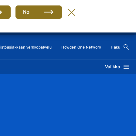
No
Howden Group
FI
eistöasiakkaan verkkopalvelu
Howden One Network
Haku
Valikko