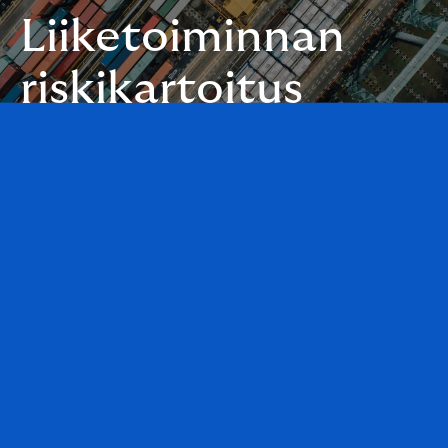
Liiketoiminnan
riskikartoitus