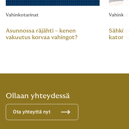
Vahinkotarinat
Vahinkot
Asunnossa räjähti – kenen
Sähköpo
vakuutus korvaa vahingot?
katon 
Ollaan yhteydessä
Ota yhteyttä nyt