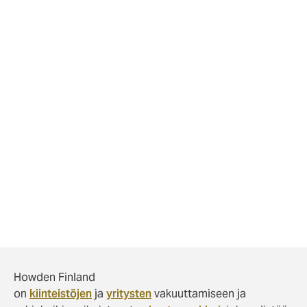
ovi maksoi pitkälti toista tuhatta euroa, ja taloyhtiölle
jäi maksettavaksi useita satasia kiinteistövakuutuksen
omavastuuosuutena.
Juttusarjan tarinat perustuvat todellisiin
vahinkotapauksiin. Näitä yksittäisiä vahinkotapauksia ei
voida soveltaa sellaisenaan minkään toisen yksittäisen
vahinkotapauksen korvattavuuden arviointiin johtuen
mm. vakuutusehtojen mahdollisista eroavaisuuksista ja
muutoksista.
Tilaa uusimmat Vakuutusmeklarin Vahinkotarinat
suoraan sähköpostiisi tästä!
Howden Finland
on
kiinteistöjen
ja
yritysten
vakuuttamiseen ja