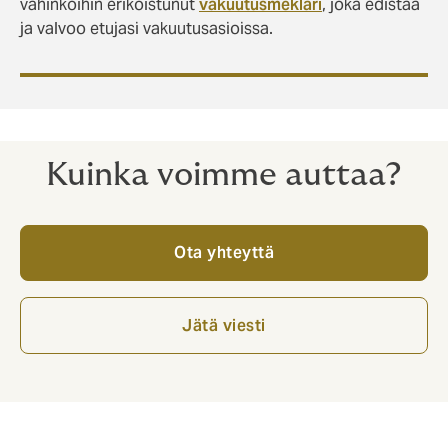
vahinkoihin erikoistunut
vakuutusmeklari
, joka edistää
ja valvoo etujasi vakuutusasioissa.
Kuinka voimme auttaa?
Ota yhteyttä
Jätä viesti