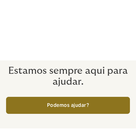
Cancelamento
Seguro de cancelamento de eventos ajuda quando um
evento encontra problemas como situações além do
seu controlo. As apólices são desenhadas para cobrir
custos, despesas e receitas quando um evento é
cancelado, abandonado, adiado, interrompido ou
transferido.
Estamos sempre aqui para
ajudar.
Podemos ajudar?