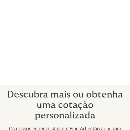
Coleções Privadas e Corporativas
Revendedores de Arte
Transportadores e Empacotadores
Leiloeiros
Revendedores de Antiguidades
Coleções de Moedas
Coleções de Selos
Exposições
Colecionadores de vinho
Descubra mais ou obtenha
uma cotação
personalizada
Os nossos especialistas em Fine Art estão aqui para