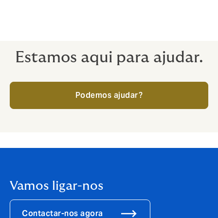
A
responsabilidade
civil
profissional
protege
reclamações por
erros
e
omissões no exercício da
competências técnicas, como Projeto.
Estamos aqui para ajudar.
Podemos ajudar?
Vamos ligar-nos
Contactar-nos agora