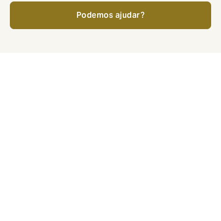
Podemos ajudar?
Transferir grandes riscos
Os riscos são grandes em todas as fases do ciclo
imobiliário. É necessário ter um parceiro experiente
com capacidades especializadas durante todo o
processo. E quando as coisas saem do controlo,
garantir que as reclamações sejam resolvidas rápida e
eficazmente.