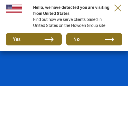
Hello, we have detected you are visiting
from United States
Find out how we serve clients based in
United States on the Howden Group site
Real Estate
Yes
No
A nossa equipa de Real Estate está na