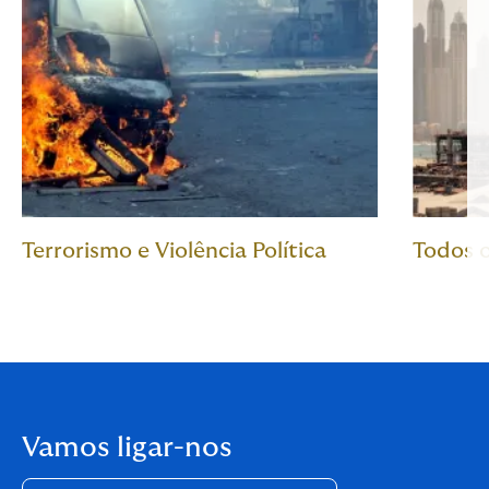
Terrorismo e Violência Política
Todos 
Vamos ligar-nos