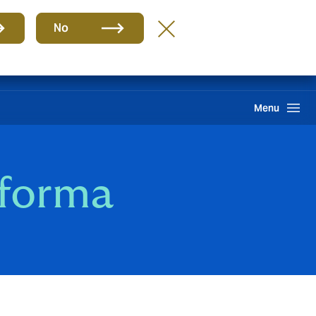
Grupo
PT-PT
No
Howden One Network
Reclamações
Pesquisar
Menu
forma