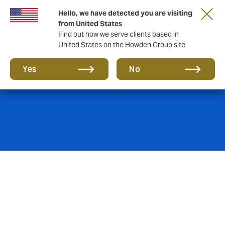
Hello, we have detected you are visiting
from United States
Find out how we serve clients based in
United States on the Howden Group site
Seguro Cyber
Yes
No
Está cético em relação ao seguro cyber e o