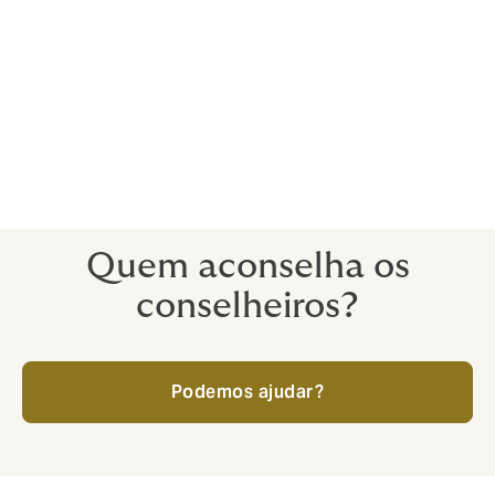
resultar numa redução significativa dos gastos com
coberturas de Responsabilidade Civil Profissional mais
caras.
A Howden é especializada em seguros que
proporcionam uma resposta tática proativa a um
incidente nesta área: quando ocorre um ataque,
oferecemos suporte técnico, legal e de relações
públicas.
Quem aconselha os
conselheiros?
Podemos ajudar?