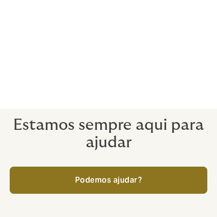
Podemos passar de uma discussão inicial para ter
uma apólice personalizada em vigor para em cerca de
17 dias.
O período de apólice é geralmente de 18 a 36 meses
para garantias gerais e sete anos para Title,
capacidade e impostos.
Estamos sempre aqui para
ajudar
Podemos ajudar?