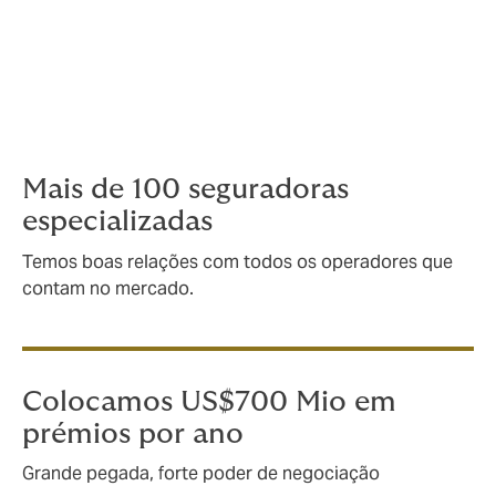
seguros específicos para cenários
complexos. Trabalhando com alguns dos
maiores players internacionais, lidamos
com qualquer tipo de risco marítimo,
independentemente de ser grande ou
complexo.
Mais de 100 seguradoras
especializadas
Temos boas relações com todos os operadores que
contam no mercado.
Colocamos US$700 Mio em
prémios por ano
Grande pegada, forte poder de negociação