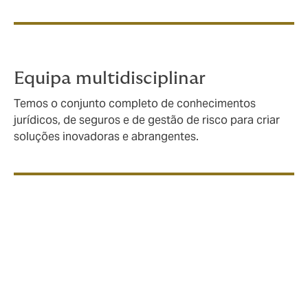
Equipa multidisciplinar
Temos o conjunto completo de conhecimentos
jurídicos, de seguros e de gestão de risco para criar
soluções inovadoras e abrangentes.
Se estiver a construir, detiver ativos, ou operar no mar,
precisa de um parceiro de seguros com uma
compreensão aprofundada das questões que enfrenta