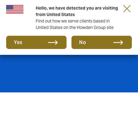
Hello, we have detected you are visiting
from United States
Find out how we serve clients based in
United States on the Howden Group site
Frota Automóvel
Yes
No
Um bom corretor ajuda com mais do que