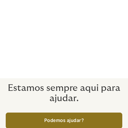
Responsabilidade por Produtos
Responsabilidade Cyber
Acidentes pessoais
Más práticas e abuso
Despesas legais
Estamos sempre aqui para
ajudar.
Podemos ajudar?