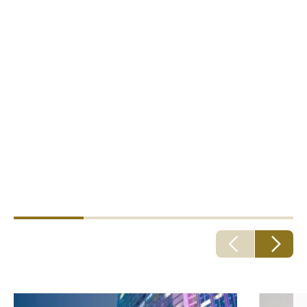
Programas Internacionais
Soluções em M&A
Entidades Públicas
Imobiliário
Riscos Catastróficos
Terrorismo e Violência Política