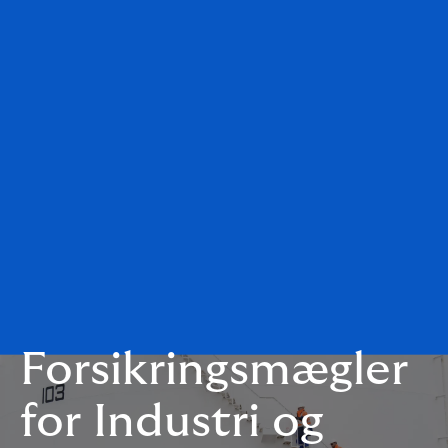
Forsikringsmægler
for Industri og