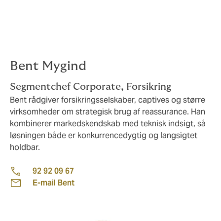
Løbende rådgivning og optimering
, så
dækningen følger marked og forretning
Støtte ved
skadehåndtering
og tvister med
genforsikrere
Bent Mygind
Segmentchef Corporate, Forsikring
Bent rådgiver forsikringsselskaber, captives og større
virksomheder om strategisk brug af reassurance. Han
kombinerer markedskendskab med teknisk indsigt, så
løsningen både er konkurrencedygtig og langsigtet
holdbar.
92 92 09 67
E-mail Bent