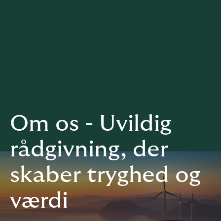
Om os - Uvildig
rådgivning, der
skaber tryghed og
værdi