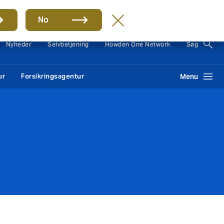
Group
DA
No
Nyheder
Selvbetjening
Howden One Network
Søg
ur
Forsikringsagentur
Menu