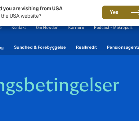
d you are visiting from USA
Yes
o the USA website?
e
Kontakt
Om Howden
Karriere
Podcast - Makropuls
Sundhed & Forebyggelse
Realkredit
Pensionsagent
ng
ingsbetingelser