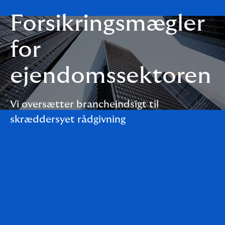
Forsikringsmægler
for
ejendomssektoren
Vi oversætter brancheindsigt til
skræddersyet rådgivning