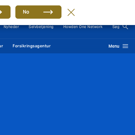
Group
DA
No
Nyheder
Selvbetjening
Howden One Network
Søg
ur
Forsikringsagentur
Menu