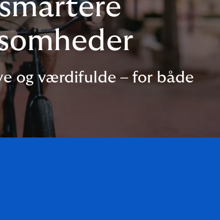
 smartere
rksomheder
e og værdifulde – for både