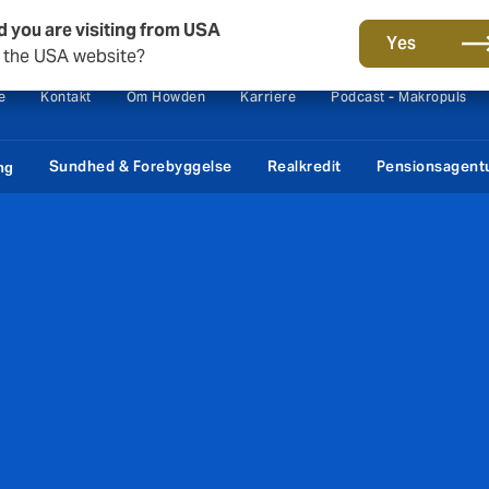
d you are visiting from USA
Yes
o the USA website?
e
Kontakt
Om Howden
Karriere
Podcast - Makropuls
Sundhed & Forebyggelse
Realkredit
Pensionsagent
ng