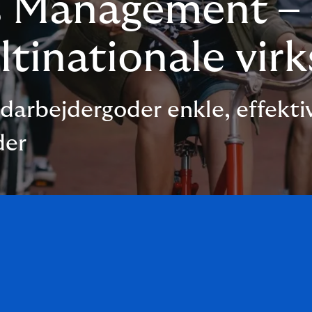
s Management –
ultinationale vi
darbejdergoder enkle, effektiv
der