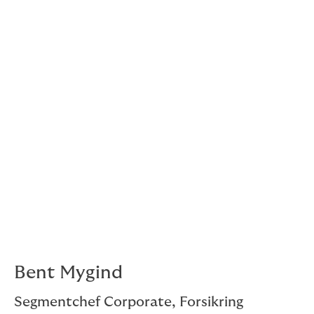
den løsning, der passer bedst til jeres behov:
Analyse af risici og behov
for forskellige
medarbejdergrupper
Adgang til
markedets bedste vilkår
gennem
nationale og internationale selskaber
Kombinationsløsninger
, hvor
ulykkesforsikring indgår med andre
personaleforsikringer
Hjælp med
kommunikation til medarbejderne
,
så de kender deres rettigheder
Support ved skader
, så processen bliver
enkel og hurtig
Bent Mygind
Segmentchef Corporate, Forsikring