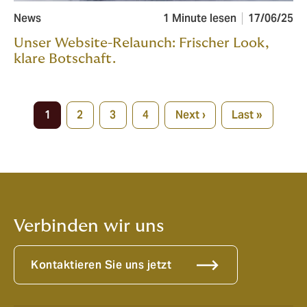
News
1 Minute lesen
17/06/25
Unser Website-Relaunch: Frischer Look,
klare Botschaft.
Pagination
1
2
3
4
Next ›
Last »
Current
Page
Page
Page
Next
Last
page
page
page
Verbinden wir uns
Kontaktieren Sie uns jetzt