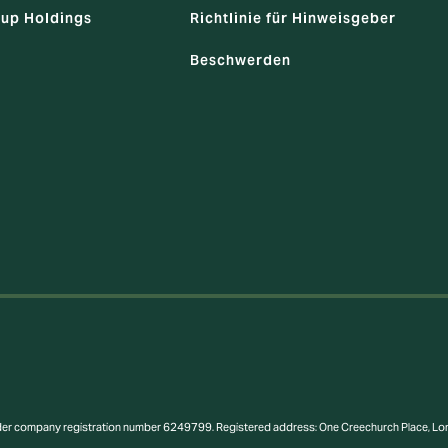
up Holdings
Richtlinie für Hinweisgeber
Beschwerden
nder company registration number 6249799. Registered address: One Creechurch Place, L