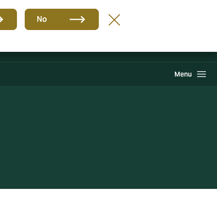
Gruppe
DE
No
Howden One Network
Suche
Menu