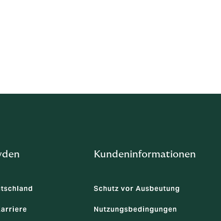
rrechtlichen Nutzungsrechte sein sollten, bemühen wir uns, 
llung unseres Unternehmens auf:
LinkedIn
wden
Kundeninformationen
tschland
Schutz vor Ausbeutung
Karriere
Nutzungsbedingungen