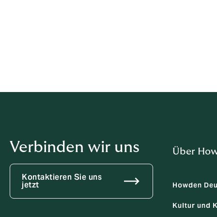
nicht selbst Inhaber der benötigten urhebe
Kontakt zum Berechtigten zu vermitteln.
Social Media Profile
Dieses Impressum gilt auch für die Darste
Verbinden wir uns
Über Ho
Kontaktieren Sie uns
jetzt
Howden Deu
Kultur und 