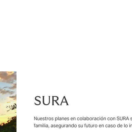
n con HDI Seguros y
emos opciones de
e adaptan a tu estilo
nancieras:
SURA
Nuestros planes en colaboración con SURA se 
familia, asegurando su futuro en caso de lo 