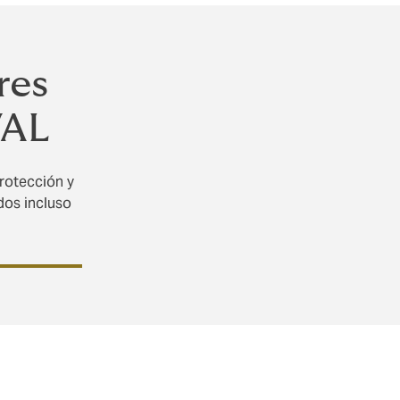
res
VAL
protección y
dos incluso