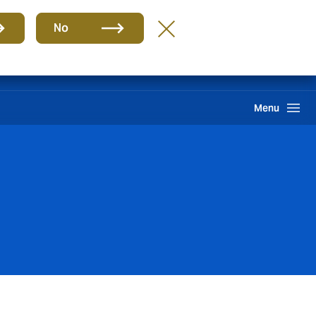
Group
EN
No
PQR
Portal de Pago
Howden One Network
Search
Menu