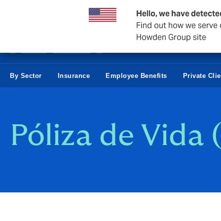
Business & Corporate
Negocios Estatales
Reaseguro
Hello, we have detecte
Find out how we serve c
Howden Group site
By Sector
Insurance
Employee Benefits
Private Cli
Póliza de Vida