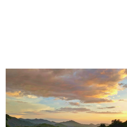
En colaboració
SURA, te ofrec
cobertura que s
vida y metas fi