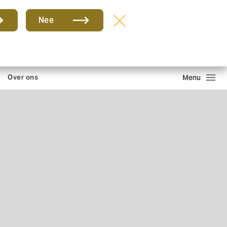
Groep
NL
Nee
ntact en kantoren
Schade melden
Inloggen
Zoeken
Over ons
Menu