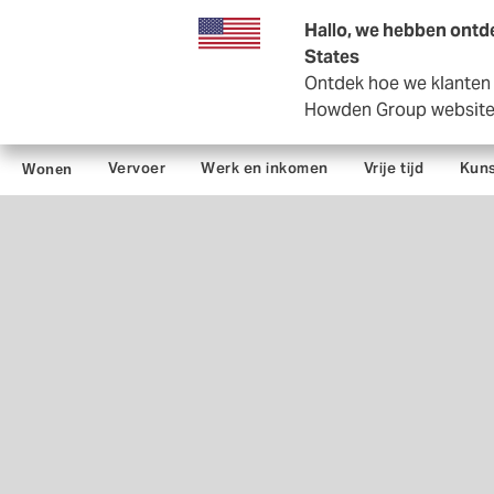
Zakelijk
Private Insurance
Hallo, we hebben ontde
States
Ontdek hoe we klanten i
Howden Group websit
Vervoer
Werk en inkomen
Vrije tijd
Kuns
Wonen