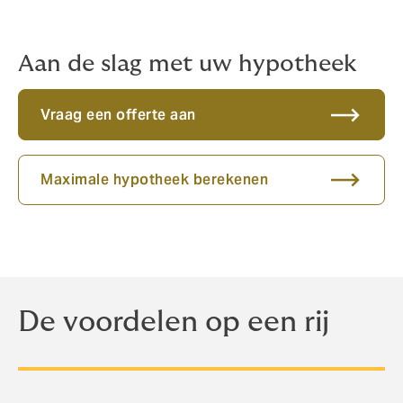
maandelijks kunnen variëren. Howden is juist
gespecialiseerd in hypotheken voor zelfstandig
ondernemers en zzp’ers.
Aan de slag met uw hypotheek
Vraag een offerte aan
Maximale hypotheek berekenen
De voordelen op een rij