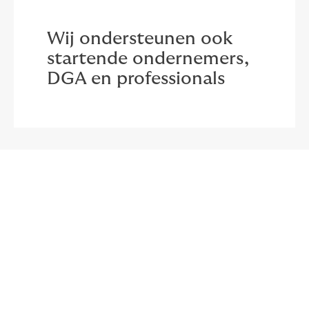
Wij ondersteunen ook
startende ondernemers,
DGA en professionals
Voor elke ondernemer een
hypotheek
Het ondernemerschap kent vele vormen, waardoor het
traject voor een hypotheek altijd om maatwerk vraagt.