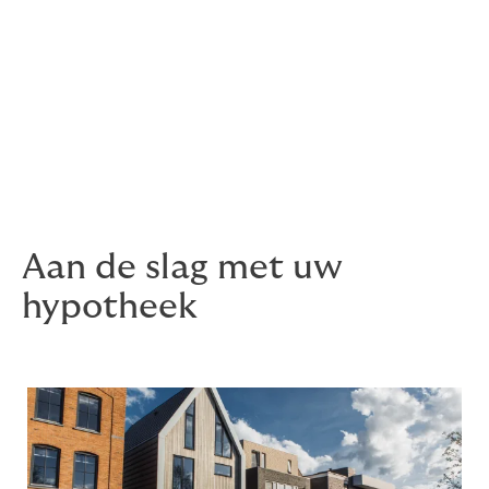
bevinden zich bijvoorbeeld paramedici,
softwareconsultants, juridisch dienstverleners,
financiële en commerciële dienstverleners, maar ook
vakmensen zoals kappers, schilders of loodgieters.
Een terugkerend kenmerk voor deze groep is dat privé
en werk vaak nauw in elkaar overlopen. Howden
Hypotheekexperts kan hiermee rekening houden met
betrekking tot uw woonwensen en bijbehorende
hypotheekaanvraag.
Aan de slag met uw
hypotheek