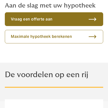
voor het realiseren van uw woonwensen het grootst.
Aan de slag met uw hypotheek
Vraag een offerte aan
Maximale hypotheek berekenen
De voordelen op een rij