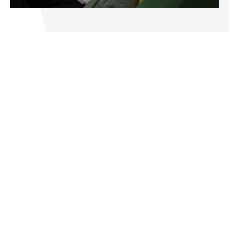
Waarom hypotheekadvies
voor ondernemers?
De weg die ondernemers moeten bewandelen voor
een hypotheekaanvraag, kan vol hobbels en
uitdagingen zitten. De hypotheekexperts van
Howden maken de weg naar uw droomhuis voor u als
ondernemer toegankelijk. Hoe complex uw
inkomensstructuur ook is, met behulp van onze
deskundige hypotheekadviseurs is uw slagingskans