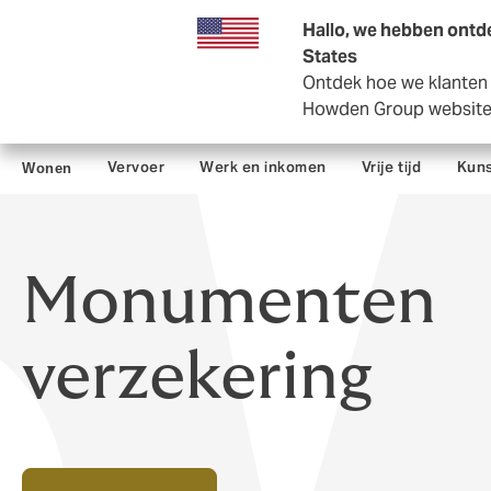
Zakelijk
Private Insurance
Hallo, we hebben ontde
States
Ontdek hoe we klanten i
Howden Group websit
Vervoer
Werk en inkomen
Vrije tijd
Kuns
Wonen
Monumenten
verzekering