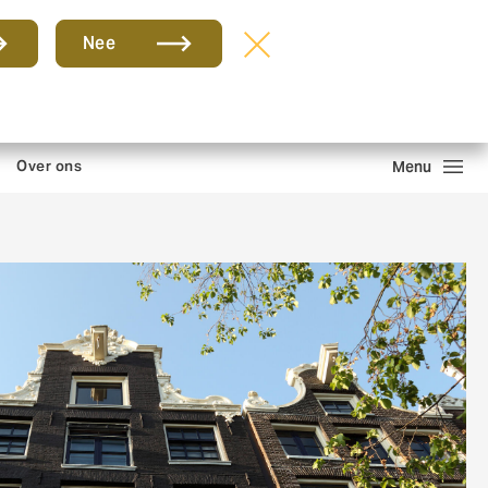
Groep
NL
Nee
ntact en kantoren
Schade melden
Inloggen
Zoeken
Over ons
Menu