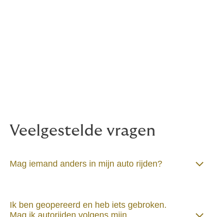
schadebedrijf
Uitgebreide hulpverlening bij ongevallen
in Nederland én ongevallen- of pechhulp
in het buitenland
De auto van uw partner is op basis van
gunstige voorwaarden en condities bij te
verzekeren binnen het pakket
Veelgestelde vragen
Mag iemand anders in mijn auto rijden?
Ik ben geopereerd en heb iets gebroken.
Mag ik autorijden volgens mijn