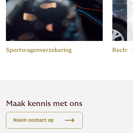
Sportwagenverzekering
Rechtsb
Maak kennis met ons
Neem contact op