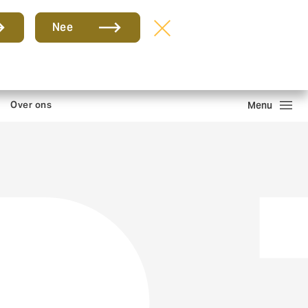
Groep
NL
Nee
ntact en kantoren
Schade melden
Inloggen
Zoeken
Over ons
Menu