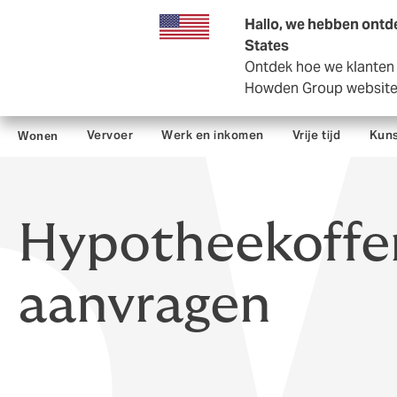
Zakelijk
Private Insurance
Hallo, we hebben ontde
States
Ontdek hoe we klanten i
Howden Group websit
Vervoer
Werk en inkomen
Vrije tijd
Kuns
Wonen
Hypotheekoffe
aanvragen