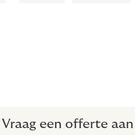
erk hypotheekadvies
nieuwbouw, bestaande woning, tweede huis, beleggingspand 
ken en geldverstrekkers en richten ons op ondernemers, execut
 maatwerk hypotheekadvies geniet u van deskundige begelei
otheek.
Vraag een offerte aan