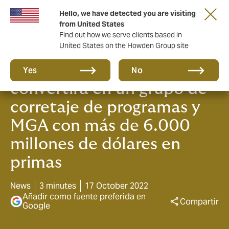
Hello, we have detected you are visiting
from United States
Find out how we serve clients based in
United States on the Howden Group site
Howden Tiger SabRE se
Yes
No
convertirá en un grupo de
corretaje de programas y
MGA con más de 6.000
millones de dólares en
primas
News
3 minutes
17 October 2022
Añadir como fuente preferida en
Compartir
Google