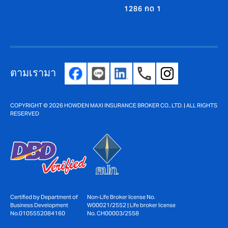
1286 กด 1
ตามเรามา
COPYRIGHT © 2026 HOWDEN MAXI INSURANCE BROKER CO., LTD. | ALL RIGHTS
RESERVED
Non-Life Broker license No.
Certified by Department of
W00021/2552 | Life broker license
Business Development
No. CH00003/2558
No.0105552084160