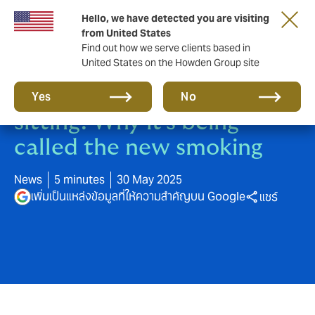
Hello, we have detected you are visiting
from United States
Find out how we serve clients based in
United States on the Howden Group site
The hidden dangers of
Yes
No
sitting: Why it’s being
called the new smoking
News
5 minutes
30 May 2025
เพิ่มเป็นแหล่งข้อมูลที่ให้ความสำคัญบน Google
แชร์