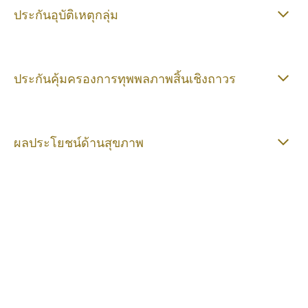
ประกันอุบัติเหตุกลุ่ม
ประกันคุ้มครองการทุพพลภาพสิ้นเชิงถาวร
ผลประโยชน์ด้านสุขภาพ
จัดสรรค์ประกันสวัสดิการพนักงานอย่างง่ายกับ
ฮาวเด้น แมกซี่ เราสามารถช่วยนำเสนอ และจัด
สรรค์ประกันภัยสวัสดิการพนักงานให้เหมาะสม