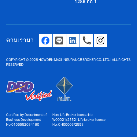
1286 กด 1
ตามเรามา
COPYRIGHT © 2026 HOWDEN MAXI INSURANCE BROKER CO., LTD. | ALL RIGHTS
RESERVED
Non-Life Broker license No.
Certified by Department of
W00021/2552 | Life broker license
Business Development
No. CH00003/2558
No.0105552084160