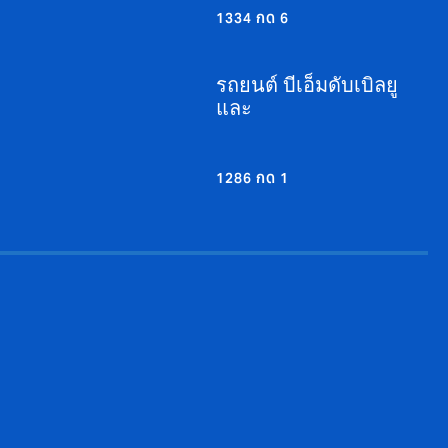
1334 กด 6
รถยนต์ บีเอ็มดับเบิลยู
และ
1286 กด 1