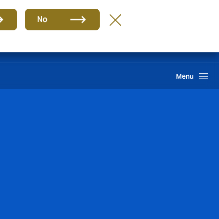
กลุ่ม
TH
No
Howden One Network
ค้นหา
Menu