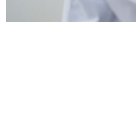
PA ห่วงใย (ผู้สู
จากอุบัติเหตุ)
รายละเอียดผลิตภัณฑ์