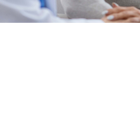
งวัย - ค่าชดเชยกระดูกแต