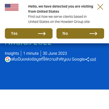
Hello, we have detected you are visiting
from United States
Find out how we serve clients based in
United States on the Howden Group site
Prime Minister’s Insurance
Yes
No
Awards 2022
Insights
1 minute
30 June 2023
เพิ่มเป็นแหล่งข้อมูลที่ให้ความสำคัญบน Google
แชร์