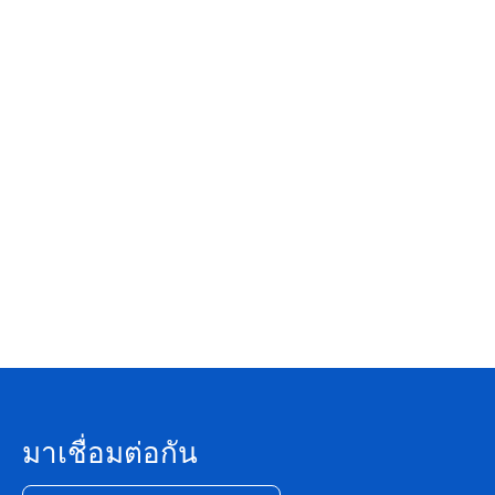
exceptionally proud of it. Let’s celebrate together!
มาเชื่อมต่อกัน