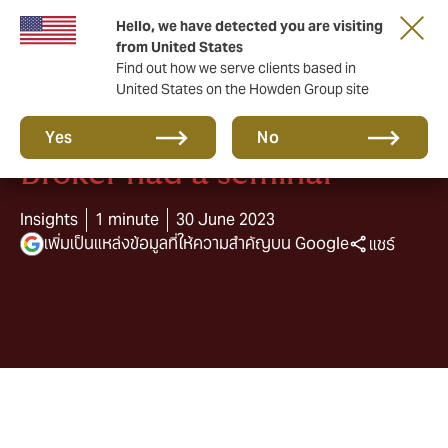
Hello, we have detected you are visiting
from United States
Find out how we serve clients based in
United States on the Howden Group site
Howden Maxi Insurance
Yes
No
Broker had a seminar
Insights
1 minute
30 June 2023
เพิ่มเป็นแหล่งข้อมูลที่ให้ความสำคัญบน Google
แชร์